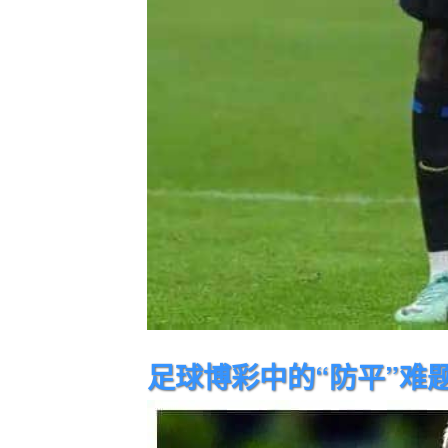
足球博彩中的“防平”难