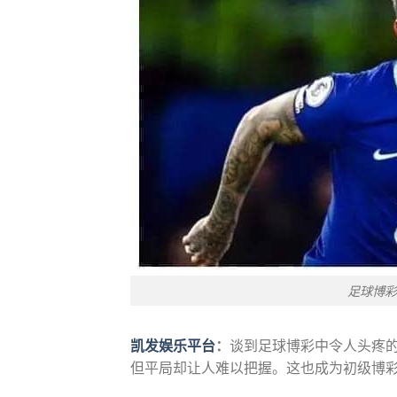
足球博彩
凯发娱乐平台
：
谈到足球博彩中令人头疼
但平局却让人难以把握。这也成为初级博