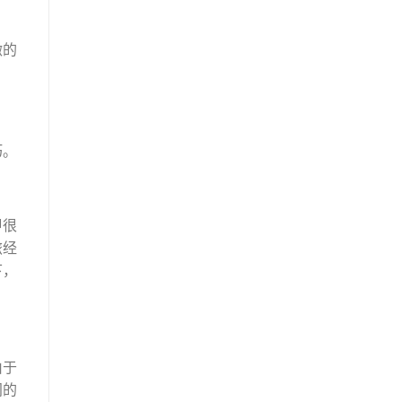
微的
巧。
甲很
旅经
下，
由于
间的