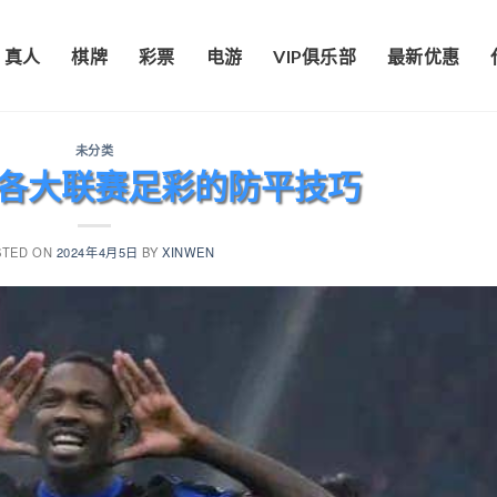
真人
棋牌
彩票
电游
VIP俱乐部
最新优惠
未分类
各大联赛足彩的防平技巧
STED ON
2024年4月5日
BY
XINWEN