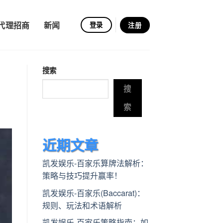
登录
代理招商
新闻
注册
搜索
搜
索
近期文章
凯发娱乐-百家乐算牌法解析：
策略与技巧提升赢率！
凯发娱乐-百家乐(Baccarat)：
规则、玩法和术语解析
凯发娱乐-百家乐策略指南：如