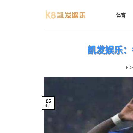
Skip
to
体育
content
凯发娱乐：
PO
05
4 月