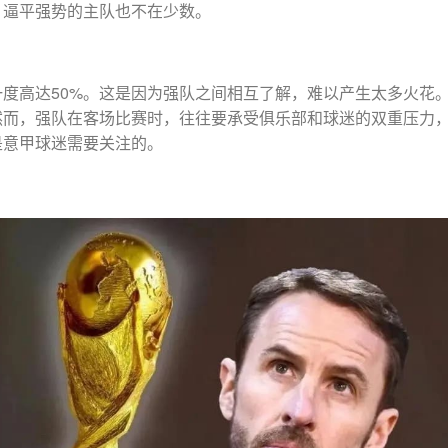
，逼平强势的主队也不在少数。
度高达50%。这是因为强队之间相互了解，难以产生太多火花
然而，强队在客场比赛时，往往要承受俱乐部和球迷的双重压力
是意甲球迷需要关注的。