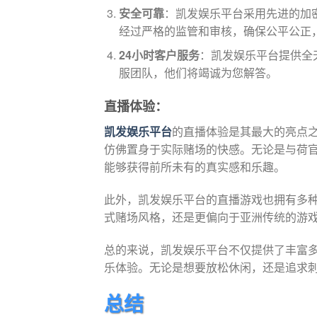
安全可靠
：凯发娱乐平台采用先进的加
经过严格的监管和审核，确保公平公正
24小时客户服务
：凯发娱乐平台提供全
服团队，他们将竭诚为您解答。
直播体验：
凯发娱乐平台
的直播体验是其最大的亮点
仿佛置身于实际赌场的快感。无论是与荷
能够获得前所未有的真实感和乐趣。
此外，凯发娱乐平台的直播游戏也拥有多
式赌场风格，还是更偏向于亚洲传统的游
总的来说，凯发娱乐平台不仅提供了丰富
乐体验。无论是想要放松休闲，还是追求
总结