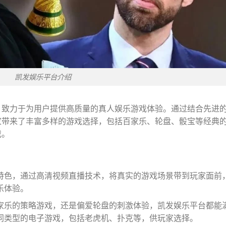
凯发娱乐平台介绍
，致力于为用户提供高质量的真人娱乐游戏体验。通过结合先进
家带来了丰富多样的游戏选择，包括百家乐、轮盘、骰宝等经典
戏。
特色，通过高清视频直播技术，将真实的游戏场景带到玩家面前
乐体验。
家乐的策略游戏，还是偏爱轮盘的刺激体验，凯发娱乐平台都能
同类型的电子游戏，包括老虎机、扑克等，供玩家选择。