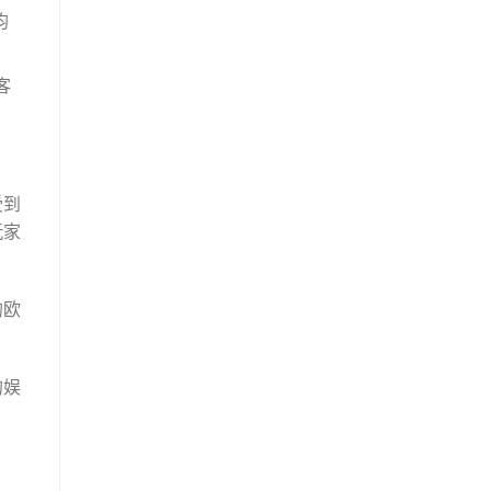
均
客
受到
玩家
的欧
的娱