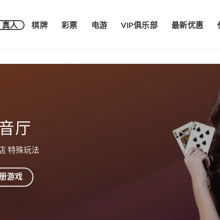
真人
棋牌
彩票
电游
VIP俱乐部
最新优惠
音厅
店 特殊玩法
册游戏