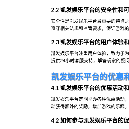
2.2 凯发娱乐平台的安全性和
安全性是凯发娱乐平台最重要的特点
遵守相关法规和监管要求，保证游戏
2.3 凯发娱乐平台的用户体验
凯发娱乐平台注重用户体验，致力于
提供24小时客服支持，解答玩家的疑
凯发娱乐平台的优惠
4.1 凯发娱乐平台的优惠活动
凯发娱乐平台定期举办各种优惠活动
动获得额外的奖励，增加游戏的乐趣
4.2 如何参与凯发娱乐平台的