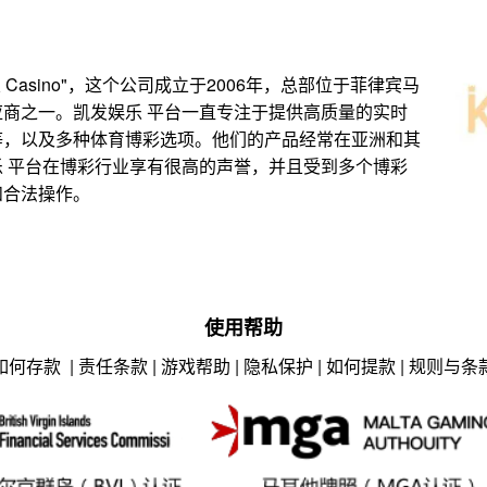
Casino"，这个公司成立于2006年，总部位于菲律宾马
商之一。凯发娱乐 平台一直专注于提供高质量的实时
等，以及多种体育博彩选项。他们的产品经常在亚洲和其
 平台在博彩行业享有很高的声誉，并且受到多个博彩
和合法操作。
使用帮助
如何存款 | 责任条款 | 游戏帮助 | 隐私保护 | 如何提款 | 规则与条