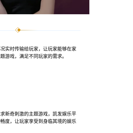
实况实时传输给玩家，让玩家能够在家
主题游戏，满足不同玩家的需求。
追求新奇刺激的主题游戏，凯发娱乐平
流畅度，让玩家享受到身临其境的娱乐