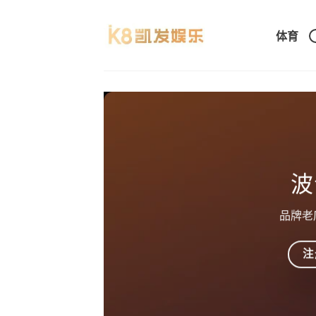
Skip
to
体育
content
波
品牌老
注