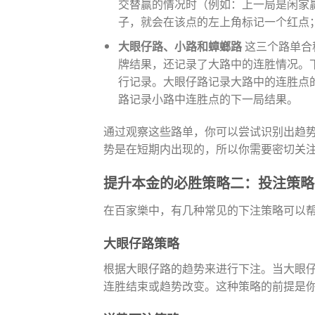
交替赢的情况时（例如：上一局是闲家
子，就会在该点的左上角标记一个红点
大眼仔路、小路和蟑螂路
这三个路单合
牌结果，还记录了大路中的连胜情况。
行记录。大眼仔路记录大路中的连胜点
路记录小路中连胜点的下一局结果。
通过观察这些路单，你可以尝试识别出趋
势是在短期内出现的，所以你需要密切关
提升本金的必胜策略二：投注策略
在百家樂中，有几种常见的下注策略可以
大眼仔路策略
根据大眼仔路的趋势来进行下注。当大眼
连胜结束或趋势改变。这种策略的前提是