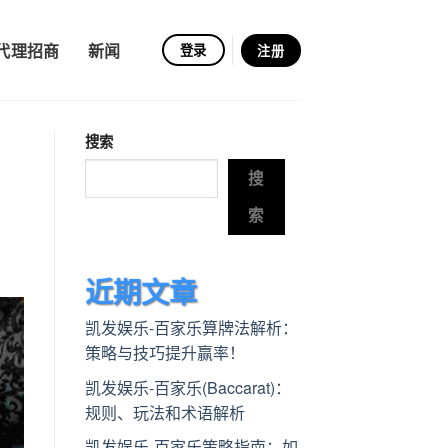
登录
代理招商
新闻
注册
搜索
搜
索
近期文章
凯发娱乐-百家乐算牌法解析：
策略与技巧提升赢率！
凯发娱乐-百家乐(Baccarat)：
规则、玩法和术语解析
凯发娱乐-百家乐策略指南：如