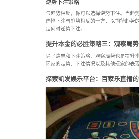
逆势下注策略
与趋势相反，你可以选择逆势下注。当趋
选择下注与趋势相反的一方，以期待趋势
定何时逆势下注。
提升本金的必胜策略三：观察局势
除了路单和下注策略，观察局势也是提升
闲家的走势、下注情况以及其他玩家的表
探索凯发娱乐平台：百家乐直播的