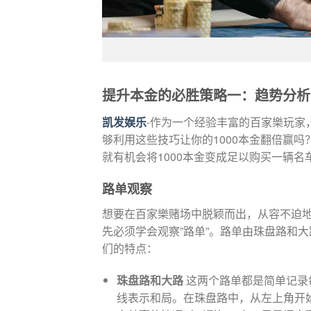
提升本金的必胜策略一：趋势分析
凯发娱乐
-作为一个经验丰富的百家樂玩家
够利用这些技巧让你的1000本金翻倍赢
就有机会将1000本金变成足以购买一辆名
路单观察
想要在百家樂赌场中脱颖而出，从容不迫地与
先必须学会观察”路单”。路单由珠盘路和
们的特点：
珠盘路和大路
这两个路单都是简单记录
线表示和局。在珠盘路中，从左上角开