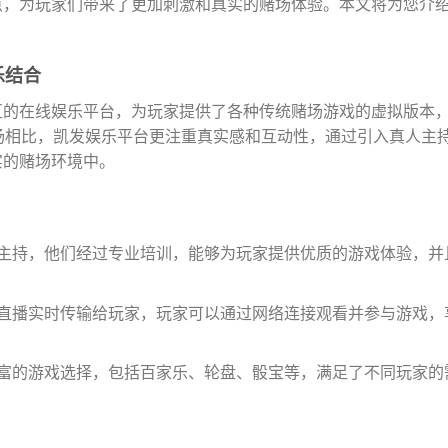
点，为玩家们带来了更加刺激和真实的赌场体验。本文将为您介
乐结合
互的在线娱乐平台，为玩家提供了各种传统赌场游戏的虚拟版本
场相比，凯发娱乐平台更注重真实感和互动性，通过引入真人主
实的赌场环境中。
主持，他们经过专业培训，能够为玩家提供优质的游戏体验，并
直播实时传输给玩家，玩家可以通过网络连接观看并参与游戏，
富的游戏选择，包括百家乐、轮盘、骰宝等，满足了不同玩家的