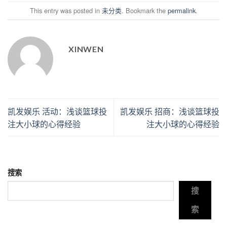
This entry was posted in
未分类
. Bookmark the
permalink
.
XINWEN
凯发娱乐 活动：浅谈篮球投
凯发娱乐 招商：浅谈篮球投
注大小球的心得经验
注大小球的心得经验
搜索
搜
索