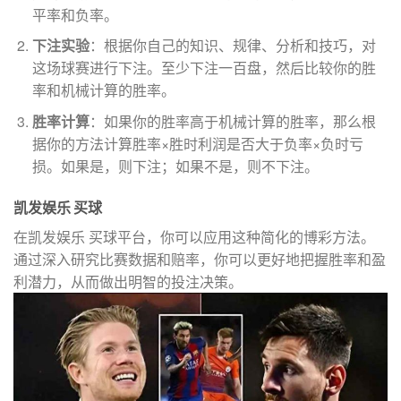
平率和负率。
下注实验
：根据你自己的知识、规律、分析和技巧，对
这场球赛进行下注。至少下注一百盘，然后比较你的胜
率和机械计算的胜率。
胜率计算
：如果你的胜率高于机械计算的胜率，那么根
据你的方法计算胜率×胜时利润是否大于负率×负时亏
损。如果是，则下注；如果不是，则不下注。
凯发娱乐 买球
在凯发娱乐 买球平台，你可以应用这种简化的博彩方法。
通过深入研究比赛数据和赔率，你可以更好地把握胜率和盈
利潜力，从而做出明智的投注决策。