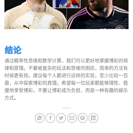
结论
通过概率性思维和数学计算，我们可以更好地掌握博彩的规
律和原理。不要被复杂的玩法和思维所困扰，简单的方法有
时候更有效。建议每个人都进行这样的实验，至少比较一百
盘，从中探索博彩的真理。希望每一位玩家都能够理性、稳
健地享受博彩，不要让博彩成为负担，而是一种有趣的娱乐
方式。