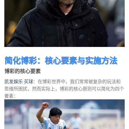
简化博彩：核心要素与实施方法
博彩的核心要素
凯发娱乐 买球
：在博彩世界中，我们常常被复杂的玩法和
思维所困扰，然而实际上，博彩的核心原则可以简化为四个
要素：