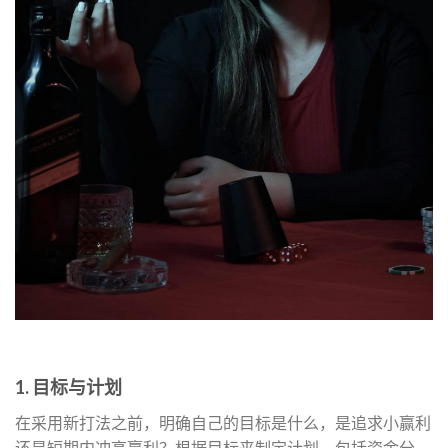
目标与计划
1.
在采用新打法之前，明确自己的目标是什么，是追求小赢利
还是短期内冲高赢利？根据目标来制定计划，包括资金分