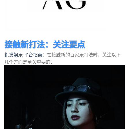
接触新打法：关注要点
凯发娱乐 平台招商
：在接触新的百家乐打法时，关注以下
几个方面是至关重要的：