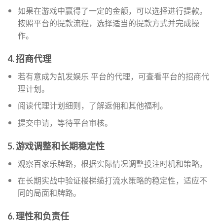
如果在游戏中赢得了一定的金额，可以选择进行提款。
按照平台的提款流程，选择适当的提款方式并完成操
作。
招商代理
4.
若有意成为凯发娱乐 平台的代理，可查看平台的招商代
理计划。
阅读代理计划细则，了解返佣和其他福利。
提交申请，等待平台审核。
游戏调整和长期稳定性
5.
观察百家乐牌路，根据实际情况调整投注时机和策略。
在长期实战中验证楼梯缆打流水策略的稳定性，适应不
同的局面和牌路。
理性和负责任
6.