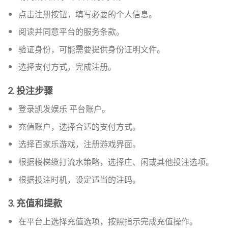
点击注册按钮，填写必要的个人信息。
阅读并同意平台的服务条款。
验证身份，可能需要提供身份证明文件。
选择支付方式，完成注册。
投注步骤
2.
登录凯发娱乐 平台账户。
充值账户，选择合适的支付方式。
选择百家乐游戏，注册游戏界面。
根据楼梯缆打流水策略，选择庄、闲或其他投注选项。
根据投注时机，设定适当的注码。
充值和提款
3.
在平台上选择充值选项，按照指示完成充值操作。