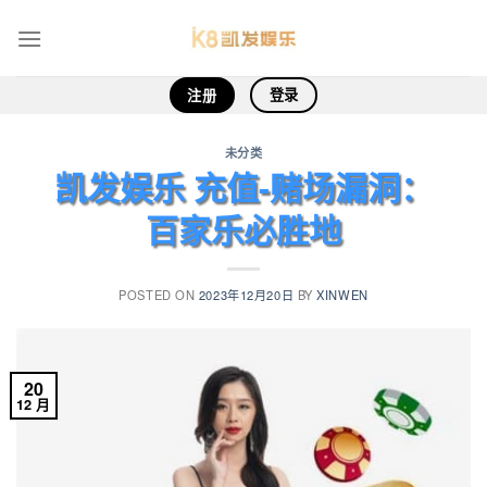
Skip
to
content
登录
注册
未分类
凯发娱乐 充值-赌场漏洞：
百家乐必胜地
POSTED ON
2023年12月20日
BY
XINWEN
20
12 月