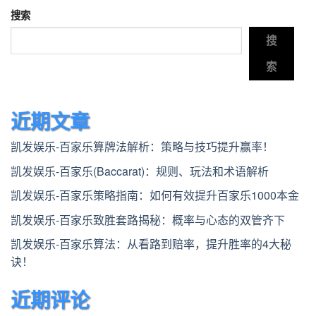
搜索
搜
索
近期文章
凯发娱乐-百家乐算牌法解析：策略与技巧提升赢率！
凯发娱乐-百家乐(Baccarat)：规则、玩法和术语解析
凯发娱乐-百家乐策略指南：如何有效提升百家乐1000本金
凯发娱乐-百家乐致胜套路揭秘：概率与心态的双管齐下
凯发娱乐-百家乐算法：从看路到赔率，提升胜率的4大秘
诀！
近期评论